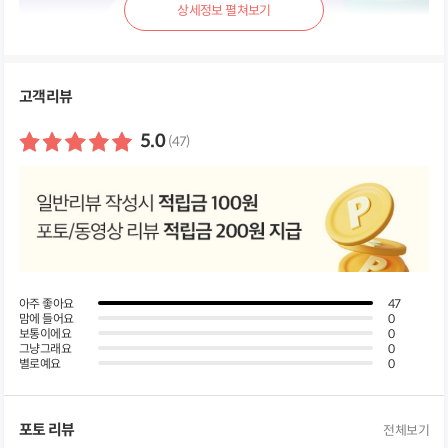
상
세
정
보
펼
고객리뷰
쳐
보
기
5.0
(47)
아주 좋아요
47
맘에 들어요
0
보통이에요
0
그냥그래요
0
별로예요
0
포토 리뷰
전체보기