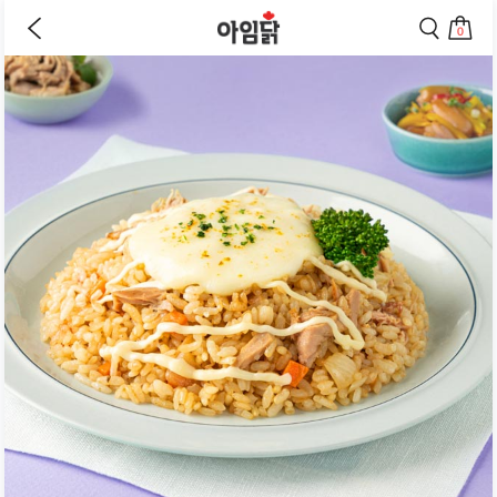
바로가기
이
검
전
색
0
페
페
상
장
이
이
바
지
지
품
구
로
로
상
니
이
이
세
로
동
동
페
이
하
하
동
기
기
이
하
지
기