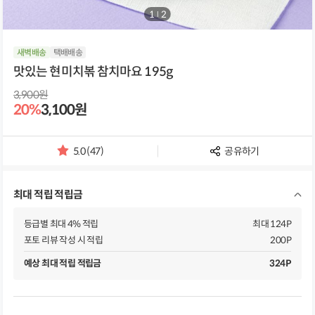
1
/
2
새벽배송
택배배송
맛있는 현미치볶 참치마요 195g
3,900원
20%
3,100원
5.0 (47)
공유하기
별
점
및
최대 적립 적립금
리
뷰
개
등급별 최대 4% 적립
최대 124P
수
포토 리뷰 작성 시 적립
200P
예상 최대 적립 적립금
324P