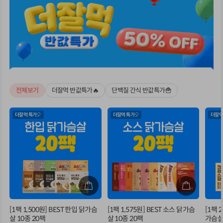
전체보기
더잘먹 반값특가🔥
단백질 간식 반값특가🍟
더잘먹 특가🎈
더잘먹 특가🎈
더잘먹
[1팩 1,500원] BEST 한입 닭가슴
[1팩 1,575원] BEST 소스 닭가슴
[1팩 
살 10종 20팩
살 10종 20팩
가슴살 