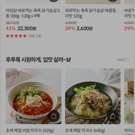
아임닭 바로먹는 촉촉 닭가슴살 3
바로먹는 촉촉 닭가슴살 매콤칠
바로먹
종 100g~120g x 9팩
리맛 120g
끼맛 1
38,700원
4,300원
4,300
41%
22,500
39%
2,600
39%
원
원
별
리뷰 230
점
후루룩 시원하게, 입맛 살려~🥢
초계 메밀 비빔 막국수 (425g)
초계 메밀 막국수 (645g)
마이노