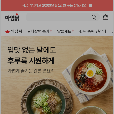
지금 가입하고
100원딜 & 1만원 쿠폰
받으세요!
검
0
색
페
장
이
바
임닭픽
☀️더잘먹 특가
알뜰세트
🐟지중해 건강식
지
구
로
니
이
로
동
이
하
동
기
하
기