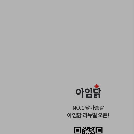
NO.1 닭가슴살
아임닭 리뉴얼 오픈!