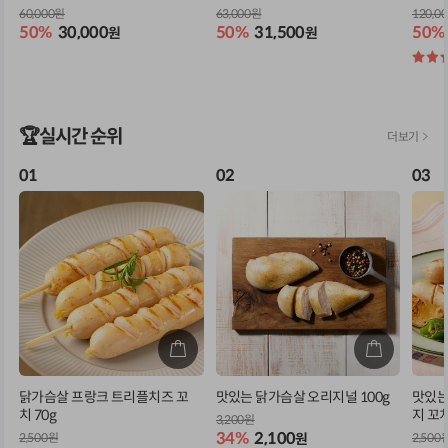
60,000원
63,000원
120,0
50%
30,000
50%
31,500
50%
원
원
별
점
🏆실시간 순위
01
02
03
닭가슴살 프랑크 트리플치즈 꼬
맛있는 닭가슴살 오리지널 100g
맛있는
치 70g
지 꼬치
3,200원
34%
2,100
2,500원
원
2,500