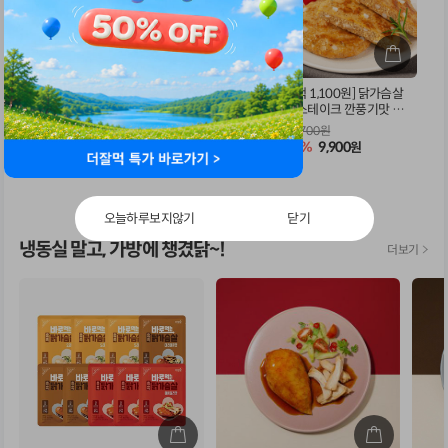
[1팩 1,414원] 스윗 아이
탱글탱글 닭가슴살 비엔
[1팩 1,100원] 닭가슴살
스 군고구마 80g X 7개
나 소시지 120g 5팩
찰스테이크 깐풍기맛 10
0g x 9팩
16,800원
19,500원
20,700원
41%
9,900
38%
12,000
52%
9,900
원
원
원
별
리뷰 17
점
오늘하루보지않기
닫기
냉동실 말고, 가방에 챙겼닭~!