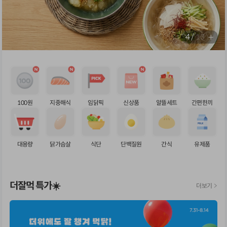
4
/
13
전
체
보
기
100원
지중해식
임닭픽
신상품
알뜰세트
간편한끼
대용량
닭가슴살
식단
단백질원
간식
유제품
더잘먹 특가☀️