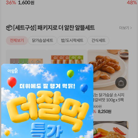
36%
1,600
48%
원
📦️ [세트구성] 패키지로 더 알찬 알뜰세트
전체보기
닭가슴살세트
밥/도시락세트
간식세트
아임닭 한입가득 스팀 닭
아임닭 맛있는 닭가슴살
맛있는 닭가슴살 소시지
가슴살 6종 100g x 12팩
3종 100g x 9팩
숯불갈비맛 100g x 5팩
33,600원
28,800원
15,000원
32%
22,800
37%
18,000
45%
8,250
원
원
원
별
리뷰 5,238
별
리뷰 444
점
점