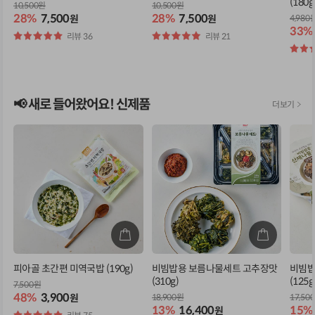
(180g
10,500원
10,500원
28%
7,500
28%
7,500
원
원
4,980
33%
별
리뷰 36
별
리뷰 21
점
점
별
점
📢 새로 들어왔어요! 신제품
피아골 초간편 미역국밥 (190g)
비빔밥용 보름나물세트 고추장맛
비빔밥
(310g)
(125
7,500원
48%
3,900
원
18,900원
17,50
13%
16,400
15%
원