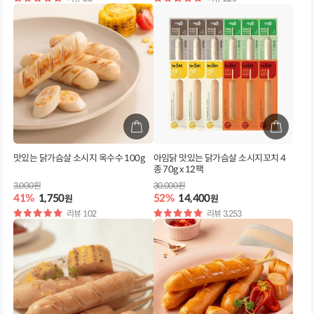
점
점
맛있는 닭가슴살 소시지 옥수수 100g
아임닭 맛있는 닭가슴살 소시지꼬치 4
종 70g x 12팩
3,000원
30,000원
41%
1,750
52%
14,400
원
원
별
리뷰 102
별
리뷰 3,253
점
점