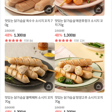
맛있는 닭가슴살 옥수수 소시지 꼬치 7
맛있는 닭가슴살 매운후랑크 소시지 꼬
0g
치 70g
2,500원
2,500원
48%
1,300
48%
1,300
원
원
별
리뷰 86
별
리뷰 134
점
점
맛있는 닭가슴살 블랙페퍼 소시지 꼬치
맛있는 닭가슴살 청양고추 소시지 꼬치
70g
70g
2,500원
2,500원
48%
1,300
48%
1,300