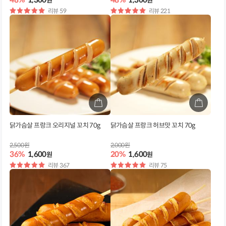
원
원
별
리뷰 59
별
리뷰 221
점
점
닭가슴살 프랑크 오리지널 꼬치 70g
닭가슴살 프랑크 허브맛 꼬치 70g
2,500원
2,000원
36%
1,600
20%
1,600
원
원
별
리뷰 367
별
리뷰 75
점
점