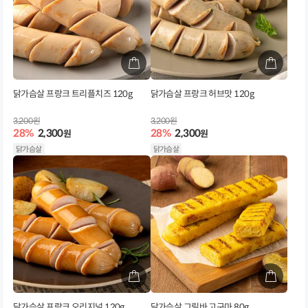
닭가슴살 프랑크 트리플치즈 120g
닭가슴살 프랑크 허브맛 120g
3,200원
3,200원
28%
2,300
28%
2,300
원
원
닭가슴살
닭가슴살
닭가슴살 프랑크 오리지널 120g
닭가슴살 그릴바 고구마 80g