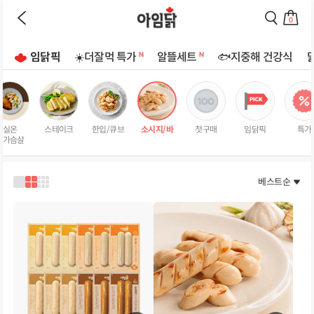
바로가기
이
검
전
색
0
페
페
장
이
이
바
지
지
임닭픽
☀️더잘먹 특가
알뜰세트
🐟지중해 건강식
구
로
로
상
니
이
이
로
동
동
품
이
하
하
리
동
기
기
스
하
실온
스테이크
한입/큐브
소시지/바
첫구매
임닭픽
특가
트
기
닭가슴살
페
이
지
베스트순
1
2
3
열
열
열
로
로
로
보
보
보
기
기
기