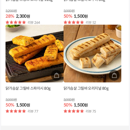
3,200원
3,000원
28%
2,300
50%
1,500
원
원
별
리뷰 264
별
리뷰 52
점
점
닭가슴살 그릴바 스파이시 80g
닭가슴살 그릴바 오리지널 80g
3,000원
3,000원
50%
1,500
50%
1,500
원
원
별
리뷰 77
별
리뷰 75
점
점