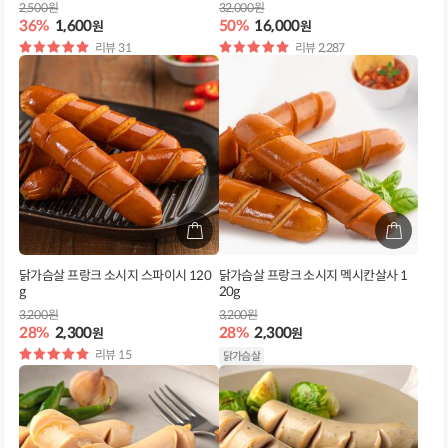
2,500원
32,000원
36%
1,600
50%
16,000
원
원
별
리뷰 31
별
리뷰 2,287
점
점
닭가슴살 프랑크 소시지 스파이시 120
닭가슴살 프랑크 소시지 멕시칸살사 1
g
20g
3,200원
3,200원
28%
2,300
28%
2,300
원
원
별
리뷰 15
닭가슴살
점