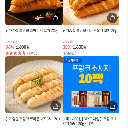
닭가슴살 프랑크 스파이시 꼬치 70g
닭가슴살 프랑크 멕시칸살사 꼬치 70g
2,500원
2,500원
36%
1,600
36%
1,600
원
원
별
리뷰 87
닭가슴살
점
더잘먹 특가🎈
닭가슴살 프랑크 트리플치즈 꼬치 70g
[1팩 1,600원] BEST 아임닭 프랑크 소
시지 5종 120g x 10팩