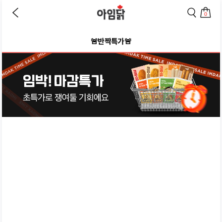
이
검
전
색
0
페
페
장
이
이
바
지
지
🚨반짝특가🚨
구
로
로
니
이
이
로
동
동
이
하
하
동
기
기
하
기