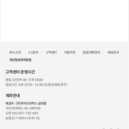
회사 소개
1:1문의
고객센터
이용약관
입점/제휴문의
배송안내
개인정보처리방침
고객센터 운영시간
평일: 오전 09:00 - 오후 18:00
점심시간 : 오후 12:00 - 13:30 (토/일/공휴일 휴무)
계좌안내
예금주 : (주)와이즈유엑스 글로벌
국민 059401-04-189904
신한 100-027-732-403
농협 317-0004-0545-01