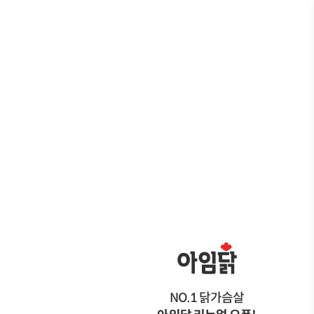
바로가기
NO.1 닭가슴살