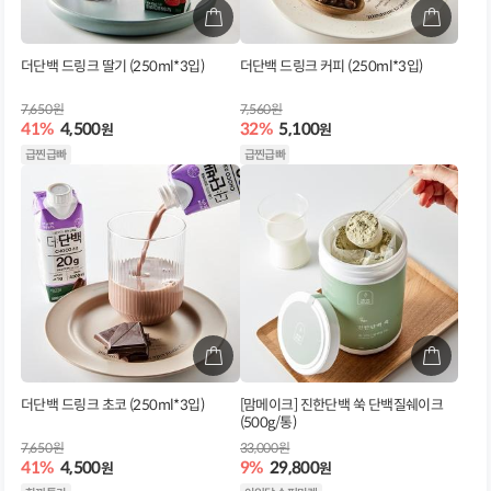
더단백 드링크 딸기 (250ml*3입)
더단백 드링크 커피 (250ml*3입)
7,650원
7,560원
41%
4,500
32%
5,100
원
원
급찐급빠
급찐급빠
더단백 드링크 초코 (250ml*3입)
[맘메이크] 진한단백 쑥 단백질쉐이크
(500g/통)
7,650원
33,000원
41%
4,500
9%
29,800
원
원