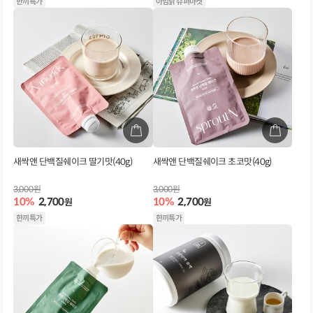
한끼특가
아임닭 슈퍼마켓
새싹앤 단백질쉐이크 딸기맛(40g)
새싹앤 단백질쉐이크 초코맛(40g)
3,000원
3,000원
10%
2,700
10%
2,700
원
원
한끼특가
한끼특가