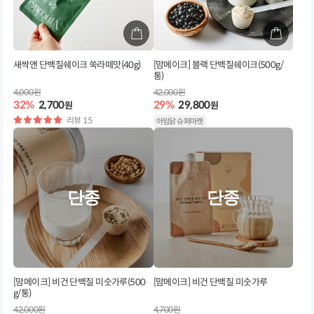
새싹앤 단백질쉐이크 쑥라떼맛(40g)
[맘메이크] 블랙 단백질쉐이크(500g/
통)
4,000원
42,000원
32%
2,700
29%
29,800
원
원
별
리뷰 15
아임닭 슈퍼마켓
점
단종
단종
[맘메이크] 비건 단백질 미숫가루(500
[맘메이크] 비건 단백질 미숫가루
g/통)
42,000원
4,700원