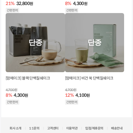
21%
32,800
8%
4,300
원
원
간편한끼
간편한끼
단종
단종
[맘메이크] 블랙 단백질쉐이크
[맘메이크] 비건 쑥 단백질쉐이크
4,700원
4,700원
8%
4,300
12%
4,100
원
원
간편한끼
간편한끼
회사 소개
1:1문의
고객센터
이용약관
입점/제휴문의
배송안내