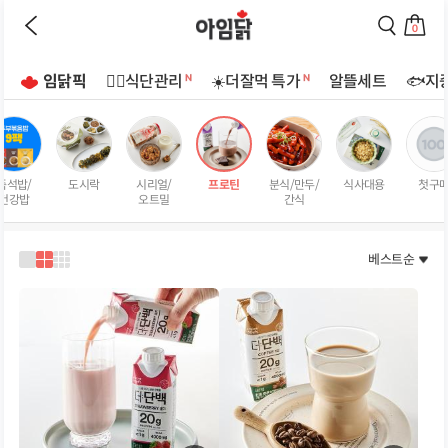
바로가기
이
검
전
색
0
페
페
장
이
이
바
지
지
임닭픽
🏋🏻식단관리
☀️더잘먹 특가
알뜰세트
🐟지
구
로
로
상
니
이
이
로
동
동
품
이
하
하
리
동
기
기
스
하
즉석밥/
도시락
시리얼/
프로틴
분식/만두/
식사대용
첫구
트
기
건강밥
오트밀
간식
페
이
지
베스트순
1
2
3
열
열
열
로
로
로
보
보
보
기
기
기