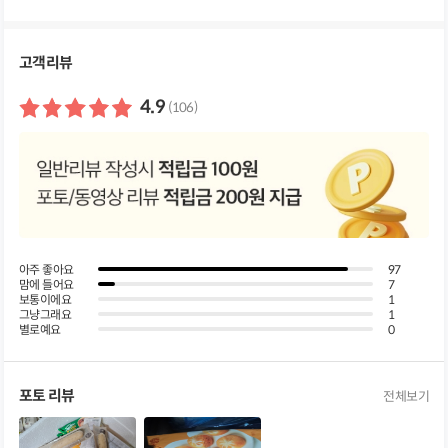
세
정
보
펼
고객리뷰
쳐
보
기
4.9
(106)
아주 좋아요
97
맘에 들어요
7
보통이에요
1
그냥그래요
1
별로예요
0
포토 리뷰
전체보기