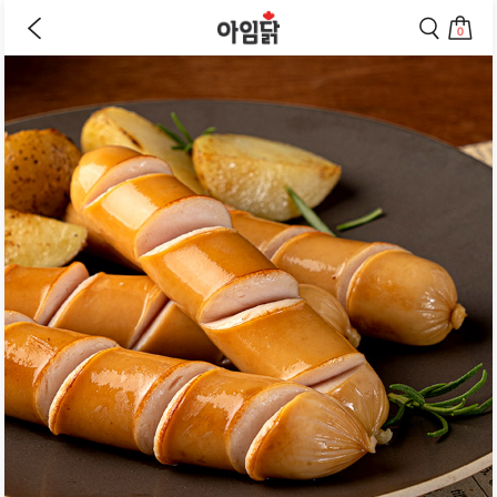
바로가기
이
검
전
색
0
페
페
상
장
이
이
바
지
지
품
구
로
로
상
니
이
이
세
로
동
동
페
이
하
하
동
기
기
이
하
지
기