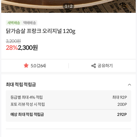
1
/
2
새벽배송
택배배송
닭가슴살 프랑크 오리지널 120g
3,200원
28%
2,300원
5.0 (264)
공유하기
별
점
및
최대 적립 적립금
리
뷰
개
등급별 최대 4% 적립
최대 92P
수
포토 리뷰 작성 시 적립
200P
예상 최대 적립 적립금
292P