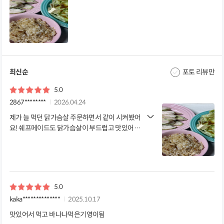
최신순
포토 리뷰만
5.0
2867********
2026.04.24
제가 늘 먹던 닭가슴살 주문하면서 같이 시켜봤어
요! 쉐프메이드도 닭가슴살이 부드럽고 맛있어요
다른제품보다 향료나 첨가물 많이 안들어가서 더
좋아요
5.0
kaka**************
2025.10.17
맛있어서 먹고 바나나먹은기영이됨