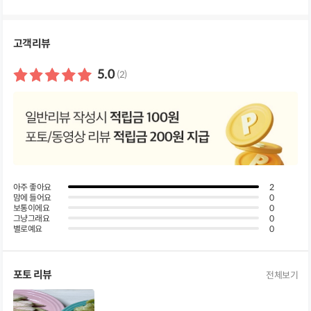
세
정
보
펼
고객리뷰
쳐
보
기
5.0
(2)
아주 좋아요
2
맘에 들어요
0
보통이에요
0
그냥그래요
0
별로예요
0
포토 리뷰
전체보기