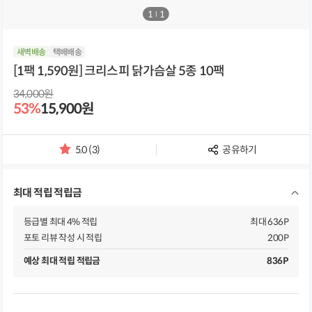
1
/
1
새벽배송
택배배송
[1팩 1,590원] 크리스피 닭가슴살 5종 10팩
34,000원
53%
15,900원
5.0 (3)
공유하기
별
점
및
최대 적립 적립금
리
뷰
개
등급별 최대 4% 적립
최대 636P
수
포토 리뷰 작성 시 적립
200P
예상 최대 적립 적립금
836P