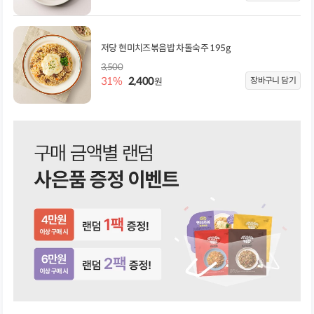
저당 현미치즈볶음밥 차돌숙주 195g
3,500
31%
2,400
장바구니 담기
원