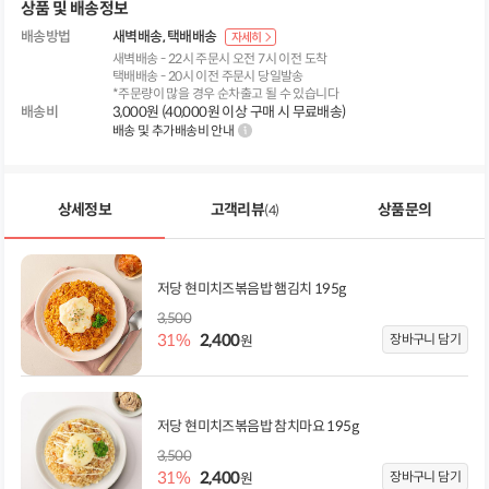
상품 및 배송정보
배송방법
새벽배송
택배배송
자세히
새벽배송 - 22시 주문시 오전 7시 이전 도착
택배배송 - 20시 이전 주문시 당일발송
*주문량이 많을 경우 순차출고 될 수 있습니다
배송비
3,000원 (40,000원 이상 구매 시 무료배송)
배송 및 추가배송비 안내
상세정보
고객리뷰
상품문의
(4)
저당 현미치즈볶음밥 햄김치 195g
3,500
31%
2,400
장바구니 담기
원
저당 현미치즈볶음밥 참치마요 195g
3,500
31%
2,400
장바구니 담기
원