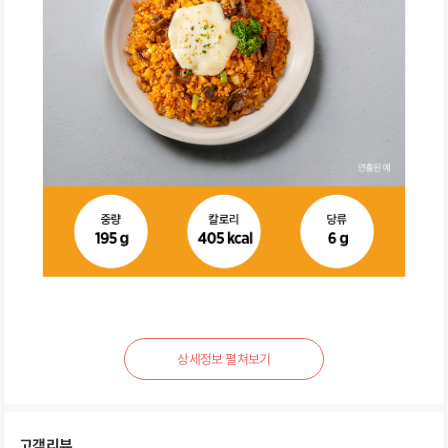
상
세
정
보
펼
고객리뷰