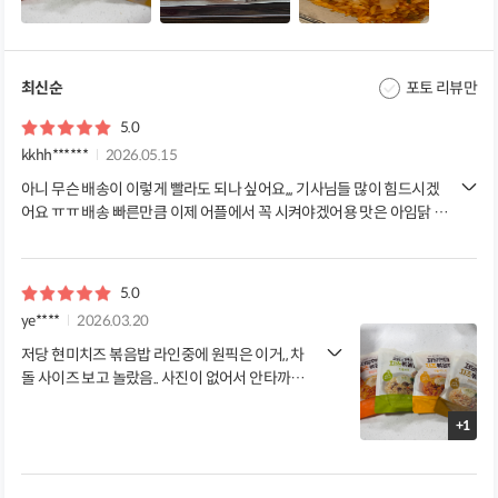
최신순
포토 리뷰만
5.0
kkhh******
2026.05.15
아니 무슨 배송이 이렇게 빨라도 되나 싶어요,,, 기사님들 많이 힘드시겠
어요 ㅠㅠ 배송 빠른만큼 이제 어플에서 꼭 시켜야겠어용 맛은 아임닭 믿
고 먹어서 시켰으니 맛있을 것 같아여 감사합니다 ◡̈
5.0
ye****
2026.03.20
저당 현미치즈 볶음밥 라인중에 원픽은 이거,, 차
돌 사이즈 보고 놀랐음.. 사진이 없어서 안타까움..
제품 퀄리티 굿 새벽배송 최고!!
+1