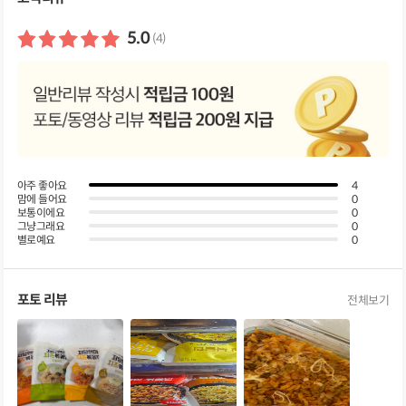
쳐
보
기
5.0
(4)
아주 좋아요
4
맘에 들어요
0
보통이에요
0
그냥그래요
0
별로예요
0
포토 리뷰
전체보기