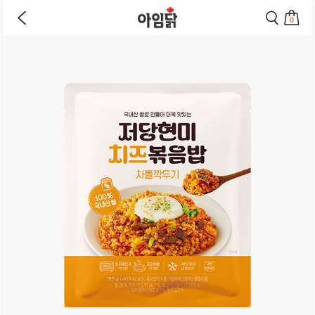
바로가기
이
검
전
색
0
페
페
상
장
이
이
바
지
지
품
구
로
로
상
니
이
이
세
로
동
동
페
이
하
하
동
기
기
이
하
지
기