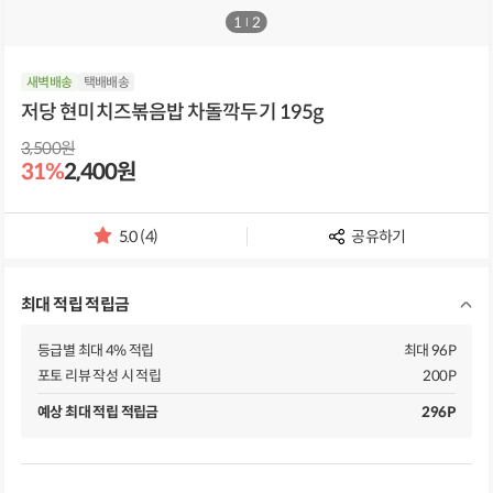
1
/
2
새벽배송
택배배송
저당 현미치즈볶음밥 차돌깍두기 195g
3,500원
31%
2,400원
5.0 (4)
공유하기
별
점
및
최대 적립 적립금
리
뷰
개
등급별 최대 4% 적립
최대 96P
수
포토 리뷰 작성 시 적립
200P
예상 최대 적립 적립금
296P