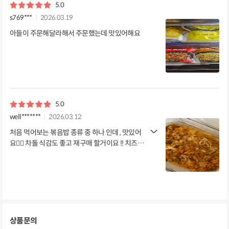
5.0
s769***
2026.03.19
아들이 주문해달라해서 주문했는데 맛있어해요
5.0
well*******
2026.03.12
처음 먹어보는 볶음밥 종류 중 하나 인데 , 맛있어
요👍🏻 차돌 식감도 좋고 재구매 할거이요 !! 치즈
들어간거 싫어하는데 성공👍🏻
상품문의