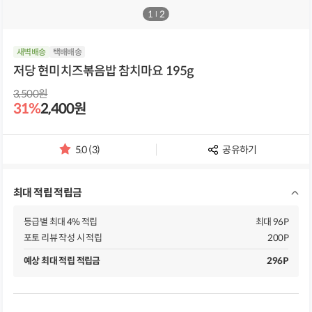
1
/
2
새벽배송
택배배송
저당 현미치즈볶음밥 참치마요 195g
3,500원
31%
2,400원
5.0 (3)
공유하기
별
점
및
최대 적립 적립금
리
뷰
개
등급별 최대 4% 적립
최대 96P
수
포토 리뷰 작성 시 적립
200P
예상 최대 적립 적립금
296P