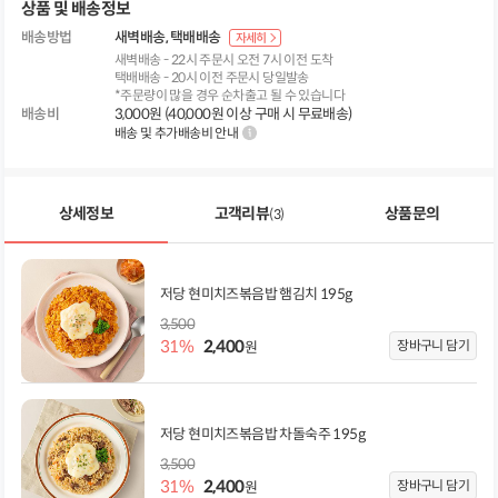
상품 및 배송정보
배송방법
새벽배송
택배배송
자세히
새벽배송 - 22시 주문시 오전 7시 이전 도착
택배배송 - 20시 이전 주문시 당일발송
*주문량이 많을 경우 순차출고 될 수 있습니다
배송비
3,000원 (40,000원 이상 구매 시 무료배송)
배송 및 추가배송비 안내
상세정보
고객리뷰
상품문의
(3)
저당 현미치즈볶음밥 햄김치 195g
3,500
31%
2,400
장바구니 담기
원
저당 현미치즈볶음밥 차돌숙주 195g
3,500
31%
2,400
장바구니 담기
원