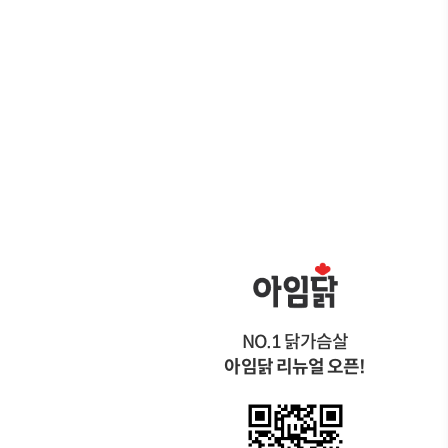
NO.1 닭가슴살
아임닭 리뉴얼 오픈!