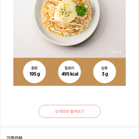
상
세
정
보
펼
고객리뷰