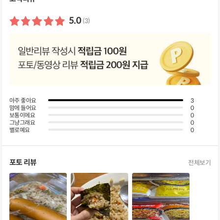
쳐
보
기
5.0
(3)
아주 좋아요
3
맘에 들어요
0
보통이에요
0
그냥그래요
0
별로예요
0
포토 리뷰
전체보기