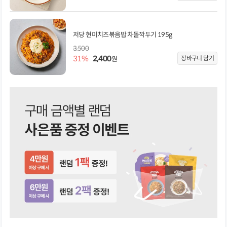
저당 현미치즈볶음밥 차돌깍두기 195g
3,500
31%
2,400
장바구니 담기
원