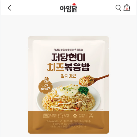
이
검
전
색
0
페
페
상
장
이
이
바
지
지
품
구
로
로
상
니
이
이
세
로
동
동
페
이
하
하
동
기
기
이
하
지
기