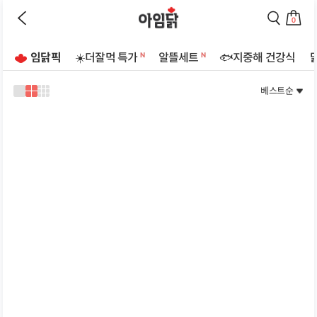
바로가기
이
검
전
색
0
페
페
장
이
이
바
지
지
임닭픽
☀️더잘먹 특가
알뜰세트
🐟지중해 건강식
구
로
로
상
니
이
이
로
동
동
베스트순
품
1
2
3
이
하
하
리
열
열
열
동
기
기
로
로
로
스
하
보
보
보
트
기
기
기
기
페
이
지