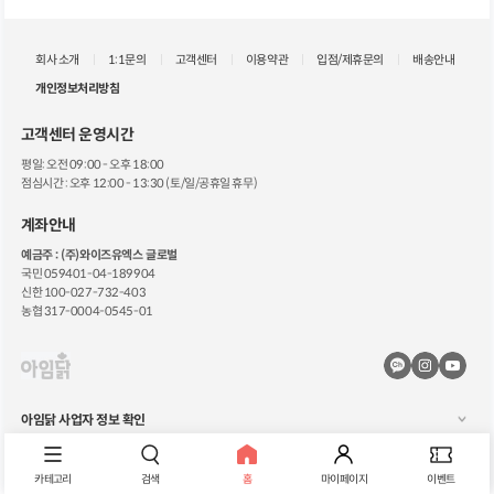
회사 소개
1:1문의
고객센터
이용약관
입점/제휴문의
배송안내
개인정보처리방침
고객센터 운영시간
평일: 오전 09:00 - 오후 18:00
점심시간 : 오후 12:00 - 13:30 (토/일/공휴일 휴무)
계좌안내
예금주 : (주)와이즈유엑스 글로벌
국민 059401-04-189904
신한 100-027-732-403
농협 317-0004-0545-01
카
공
공
카
식
식
오
인
유
톡
스
튜
아임닭 사업자 정보 확인
채
타
브
널
그
보
Copyright ©️국가대표 닭가슴살 아임닭. All rights reserved.
보
램
러
카테고리
검색
홈
마이페이지
이벤트
러
보
가