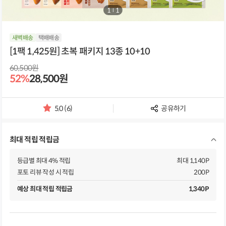
1
/
1
새벽배송
택배배송
[1팩 1,425원] 초복 패키지 13종 10+10
60,500원
52%
28,500원
5.0 (6)
공유하기
별
점
및
최대 적립 적립금
리
뷰
개
등급별 최대 4% 적립
최대 1,140P
수
포토 리뷰 작성 시 적립
200P
예상 최대 적립 적립금
1,340P