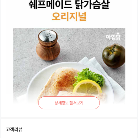
상
세
정
보
펼
고객리뷰
쳐
보