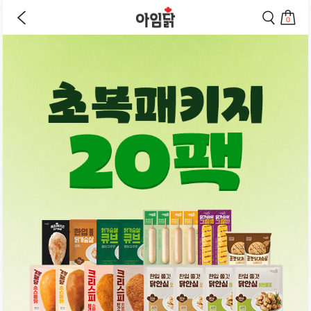
바로가기
이
검
전
색
0
페
페
상
장
이
이
바
지
지
품
구
로
로
상
니
이
이
세
로
동
동
페
이
하
하
동
기
기
이
하
지
기