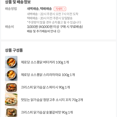
상품 및 배송정보
배송방법
새벽배송
택배배송
자세히
새벽배송 - 22시 주문시 오전 7시 이전 도착
택배배송 - 20시 이전 주문시 당일발송
*주문량이 많을 경우 순차출고 될 수 있습니다
배송비
3,000원 (40,000원 이상 구매 시 무료배송)
배송 및 추가배송비 안내
상품 구성품
제로당 소스퐁닭 버터커리 100g 1개
제로당 소스퐁닭 스리라차마요 100g 1개
크리스피 닭가슴살 스파이시 90g 1개
맛있는 닭가슴살 청양고추 소시지 꼬치 70g 2개
크리스피 닭가슴살 숯불갈비맛 90g 1개