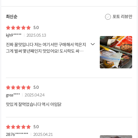
최신순
포토 리뷰만
5.0
kjh9*****
2025.05.13
진짜 꿀맛입니다 저는 여기서만 구매해서 먹은지
그게 벌써 몇년째인지 맛있어요! 도시락도 싸갈때
좋습니다
5.0
grea****
2025.04.24
맛있게 잘먹었습니다 역시 아임닭
5.0
2876********
2025.04.21