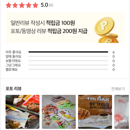
기
5.0
(6)
아주 좋아요
6
맘에 들어요
0
보통이에요
0
그냥그래요
0
별로예요
0
포토 리뷰
전체보기