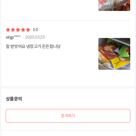
5.0
wlgp****
2025.03.25
잘 받앗어요 냉장고가 든든합니당
상품문의
문의하기