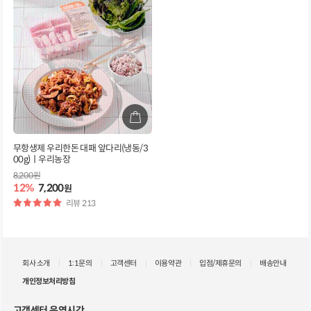
무항생제 우리한돈 대패 앞다리(냉동/3
00g)ㅣ우리농장
8,200원
12%
7,200
원
별
리뷰 213
점
회사 소개
1:1문의
고객센터
이용약관
입점/제휴문의
배송안내
개인정보처리방침
고객센터 운영시간