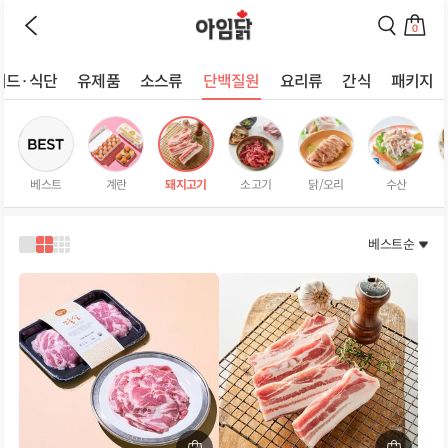
바로가기
이
검
전
색
0
페
페
장
이
이
바
지
지
러드·식단
유제품
소스류
단백질원
요리류
간식
패키지
구
로
로
상
니
이
이
로
동
동
품
이
하
하
리
동
기
기
스
하
베스트
계란
돼지고기
소고기
닭/오리
수산
트
기
페
이
베스트순
1
2
3
지
열
열
열
로
로
로
보
보
보
기
기
기