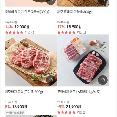
추억의 뒷고기 한돈 꼬들살(300g)
제주 흑돼지 오겹살(300g)
14,000원
22,800원
14%
12,000
17%
18,900
원
원
별
리뷰 45
별
리뷰 13
점
점
제주돼지 목살(구이용, 300g)
무항생제 한돈 LA갈비(1kg/냉동)
18,400원
21,000원
8%
16,900
-5%
21,900
원
원
별
리뷰 24
아임닭 슈퍼마켓
점