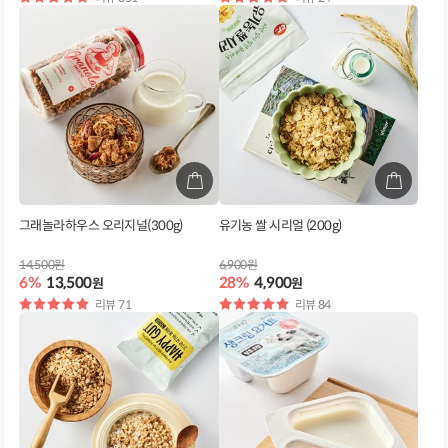
점
점
그래놀라하우스 오리지널(300g)
유기농 쌀 시리얼 (200g)
14,500원
6,900원
6%
13,500
28%
4,900
원
원
별
리뷰 71
별
리뷰 84
점
점