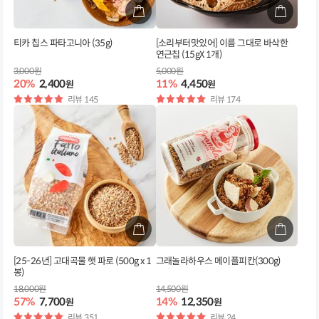
티카 칩스 파타고니아 (35g)
[소리부터맛있어] 이름 그대로 바삭한
연근칩 (15gX 1개)
3,000원
5,000원
20%
2,400
11%
4,450
원
원
별
리뷰 145
별
리뷰 174
점
점
[25-26년] 고대곡물 햇 파로 (500g x 1
그래놀라하우스 메이플피칸(300g)
봉)
18,000원
14,500원
57%
7,700
14%
12,350
원
원
별
리뷰 351
별
리뷰 24