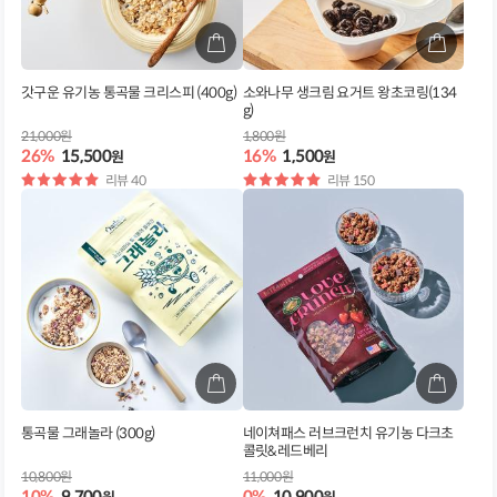
갓구운 유기농 통곡물 크리스피 (400g)
소와나무 생크림 요거트 왕초코링(134
g)
21,000원
1,800원
26%
15,500
16%
1,500
원
원
별
리뷰 40
별
리뷰 150
점
점
통곡물 그래놀라 (300g)
네이쳐패스 러브크런치 유기농 다크초
콜릿&레드베리
10,800원
11,000원
10%
9,700
0%
10,900