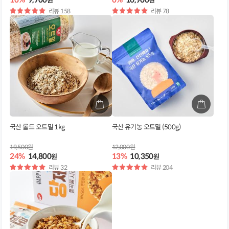
원
원
별
리뷰 158
별
리뷰 78
점
점
국산 롤드 오트밀 1kg
국산 유기농 오트밀 (500g)
19,500원
12,000원
24%
14,800
13%
10,350
원
원
별
리뷰 32
별
리뷰 204
점
점