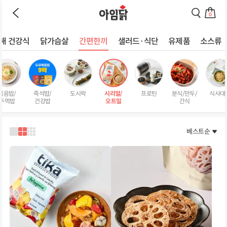
바로가기
이
검
전
색
0
페
페
장
이
이
바
지
지
해 건강식
닭가슴살
간편한끼
샐러드·식단
유제품
소스류
구
로
로
상
니
이
이
로
동
동
품
이
하
하
리
동
기
기
스
하
볶음밥/
즉석밥/
도시락
시리얼/
프로틴
분식/만두/
식사대
트
기
주먹밥
건강밥
오트밀
간식
페
이
지
베스트순
1
2
3
열
열
열
로
로
로
보
보
보
기
기
기