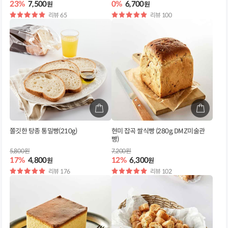
23%
7,500
0%
6,700
원
원
별
리뷰 65
별
리뷰 100
점
점
쫄깃한 탕종 통밀빵(210g)
현미 잡곡 쌀식빵 (280g, DMZ미술관
빵)
5,800원
7,200원
17%
4,800
12%
6,300
원
원
별
리뷰 176
별
리뷰 102
점
점