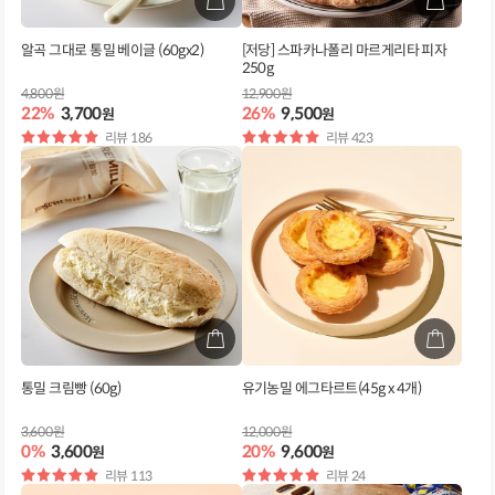
알곡 그대로 통밀 베이글 (60gx2)
[저당] 스파카나폴리 마르게리타 피자
250g
4,800원
12,900원
22%
3,700
26%
9,500
원
원
별
리뷰 186
별
리뷰 423
점
점
통밀 크림빵 (60g)
유기농밀 에그타르트(45g x 4개)
3,600원
12,000원
0%
3,600
20%
9,600
원
원
별
리뷰 113
별
리뷰 24
점
점