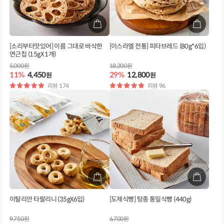
[소리부터맛있어] 이름 그대로 바삭한
[이스라엘 전통] 피타브레드 (80g*6입)
연근칩 (15gX 1개)
5,000원
18,200원
11%
4,450
29%
12,800
원
원
별
리뷰 174
별
리뷰 96
점
점
이탈리안 타랄리니 (35gX6입)
[도제식빵] 탕종 통밀식빵 (440g)
9,750원
6,700원