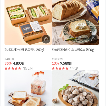
햄치즈 치아바타 샌드위치(250g)
파스키에 슬라이스 브리오슈 (500g)
7,400원
11,080원
35%
4,800
13%
9,580
원
원
별
리뷰 144
별
리뷰 27
점
점