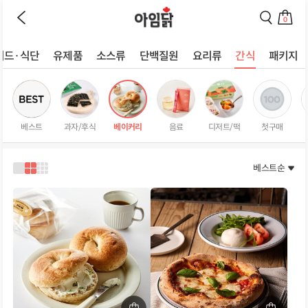
이
검
전
색
0
페
페
장
이
이
바
지
지
러드·식단
유제품
소스류
단백질원
요리류
간식
패키지
구
로
로
상
니
이
이
로
동
동
품
이
하
하
리
동
기
기
스
하
베스트
과자/후식
베이커리
음료
디저트/떡
첫구매
트
기
페
이
베스트순
1
2
3
지
열
열
열
로
로
로
보
보
보
기
기
기