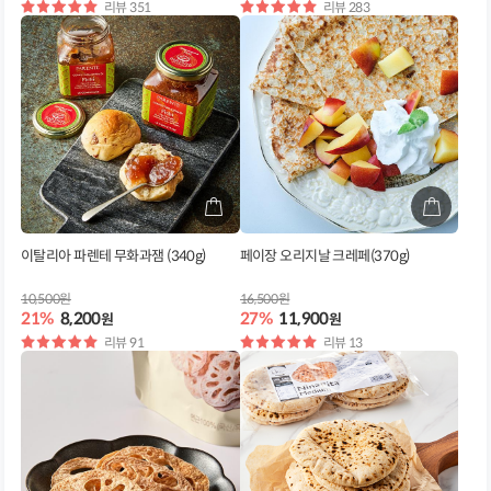
별
리뷰 351
별
리뷰 283
점
점
이탈리아 파렌테 무화과잼 (340g)
페이장 오리지날 크레페(370g)
10,500원
16,500원
21%
8,200
27%
11,900
원
원
별
리뷰 91
별
리뷰 13
점
점