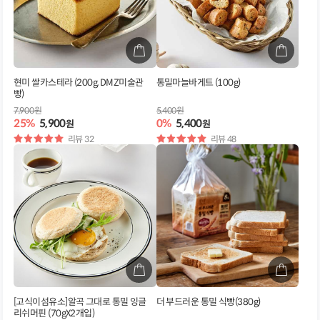
현미 쌀카스테라 (200g, DMZ미술관
통밀마늘바게트 (100g)
빵)
7,900원
5,400원
25%
5,900
0%
5,400
원
원
별
리뷰 32
별
리뷰 48
점
점
[고식이섬유소]알곡 그대로 통밀 잉글
더 부드러운 통밀 식빵(380g)
리쉬머핀 (70gX2개입)