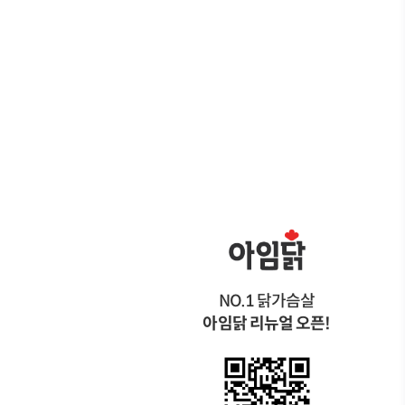
NO.1 닭가슴살
아임닭 리뉴얼 오픈!