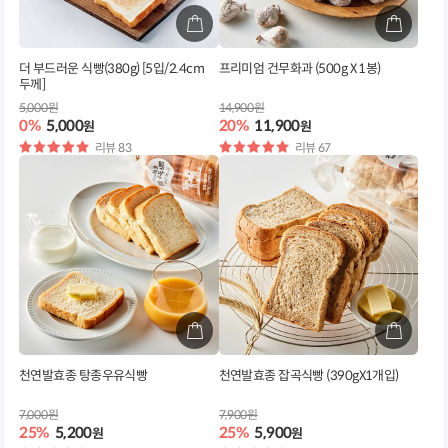
더 부드러운 식빵(380g) [5입/2.4cm
프리미엄 건무화과 (500g X 1봉)
두께]
5,000원
14,900원
0%
5,000
20%
11,900
원
원
별
리뷰 83
별
리뷰 67
점
점
천연발효종 탕종우유식빵
천연발효종 잡곡식빵 (390gX1개입)
7,000원
7,900원
25%
5,200
25%
5,900
원
원