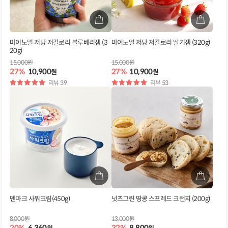
마이노멀 저당 저칼로리 블루베리잼 (3
마이노멀 저당 저칼로리 딸기잼 (320g)
20g)
15,000원
15,000원
27%
10,900
27%
10,900
원
원
별
리뷰 39
별
리뷰 53
점
점
덴마크 사워크림(450g)
넛츠그린 땅콩 스프레드 크런치 (200g)
8,000원
13,000원
20%
6,360
32%
8,800