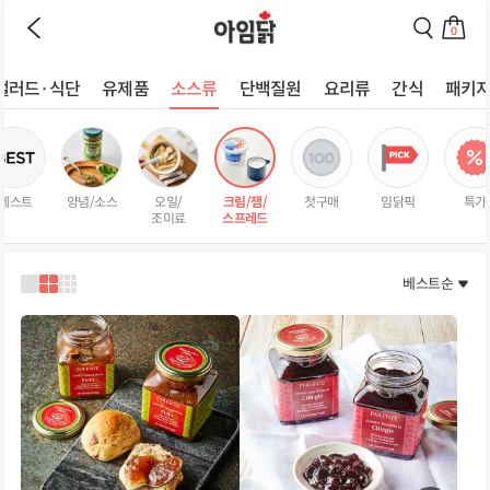
이
검
전
색
0
페
페
장
이
이
바
지
지
샐러드·식단
유제품
소스류
단백질원
요리류
간식
패키
구
로
로
상
니
이
이
로
동
동
품
이
하
하
리
동
기
기
스
하
베스트
양념/소스
오일/
크림/잼/
첫구매
임닭픽
특가
트
기
조미료
스프레드
페
이
지
베스트순
1
2
3
열
열
열
로
로
로
보
보
보
기
기
기