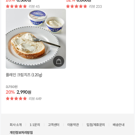
원
원
별
리뷰 45
별
리뷰 233
점
점
플레인 크림치즈 (120g)
3,750원
20%
2,990
원
별
리뷰 449
점
회사 소개
1:1문의
고객센터
이용약관
입점/제휴문의
배송안내
개인정보처리방침