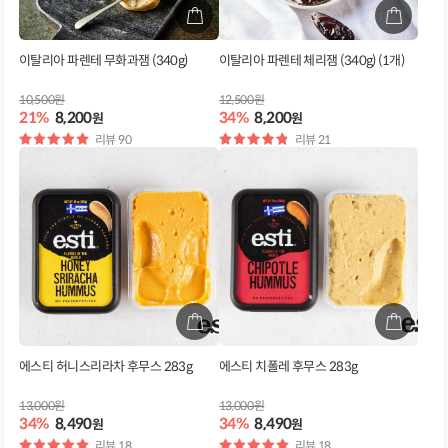
이탈리아 파렌테 무화과잼 (340g)
이탈리아 파렌테 체리잼 (340g) (1개)
10,500원
12,500원
21%
8,200
34%
8,200
원
원
별
리뷰 90
별
리뷰 21
점
점
에스티 허니스리라차 후무스 283g
에스티 치폴레 후무스 283g
13,000원
13,000원
34%
8,490
34%
8,490
원
원
별
리뷰 18
별
리뷰 18