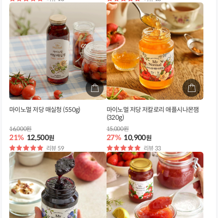
점
점
마이노멀 저당 매실청 (550g)
마이노멀 저당 저칼로리 애플시나몬잼
(320g)
16,000원
15,000원
21%
12,500
27%
10,900
원
원
별
리뷰 59
별
리뷰 33
점
점