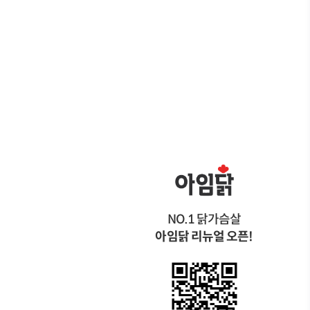
NO.1 닭가슴살
아임닭 리뉴얼 오픈!