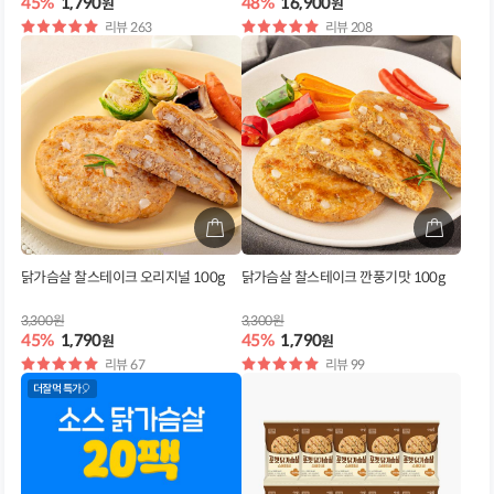
45%
1,790
48%
16,900
원
원
별
리뷰 263
별
리뷰 208
점
점
닭가슴살 찰스테이크 오리지널 100g
닭가슴살 찰스테이크 깐풍기맛 100g
3,300원
3,300원
45%
1,790
45%
1,790
원
원
별
리뷰 67
별
리뷰 99
점
점
더잘먹 특가🎈