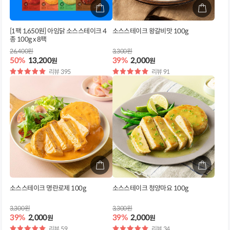
[1팩 1,650원] 아임닭 소스스테이크 4
소스스테이크 왕갈비맛 100g
종 100g x 8팩
26,400원
3,300원
50%
13,200
39%
2,000
원
원
별
리뷰 395
별
리뷰 91
점
점
소스스테이크 명란로제 100g
소스스테이크 청양마요 100g
3,300원
3,300원
39%
2,000
39%
2,000
원
원
별
리뷰 59
별
리뷰 34