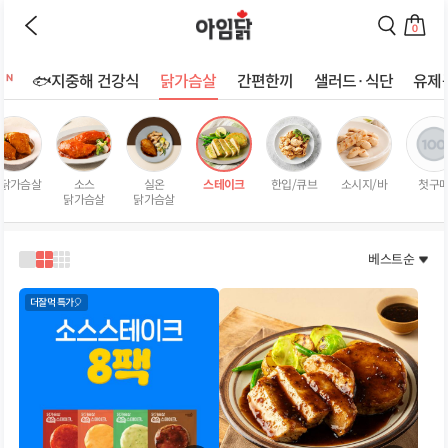
이
검
전
색
0
페
페
장
이
이
바
지
지
트
🐟지중해 건강식
닭가슴살
간편한끼
샐러드·식단
유제
구
로
로
상
니
이
이
로
동
동
품
이
하
하
리
동
기
기
스
하
 닭가슴살
소스
실온
스테이크
한입/큐브
소시지/바
첫구
트
기
닭가슴살
닭가슴살
페
이
지
베스트순
1
2
3
열
열
열
로
로
로
더잘먹 특가🎈
보
보
보
기
기
기