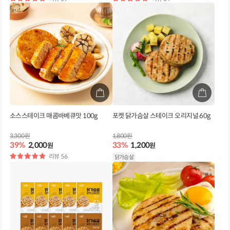
점
점
소스스테이크 매콤바베큐맛 100g
포켓 닭가슴살 스테이크 오리지널 60g
3,300원
1,800원
39%
2,000
33%
1,200
원
원
별
리뷰 56
닭가슴살
점