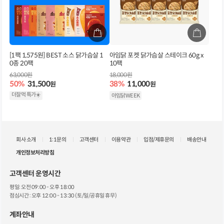
[1팩 1,575원] BEST 소스 닭가슴살 1
아임닭 포켓 닭가슴살 스테이크 60g x
0종 20팩
10팩
63,000원
18,000원
50%
31,500
38%
11,000
원
원
더잘먹 특가☀️
아임닭WEEK
회사 소개
1:1문의
고객센터
이용약관
입점/제휴문의
배송안내
개인정보처리방침
고객센터 운영시간
평일: 오전 09:00 - 오후 18:00
점심시간 : 오후 12:00 - 13:30 (토/일/공휴일 휴무)
계좌안내