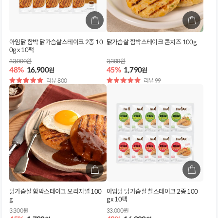
아임닭 함박 닭가슴살스테이크 2종 10
닭가슴살 함박스테이크 콘치즈 100g
0g x 10팩
33,000원
3,300원
48%
16,900
45%
1,790
원
원
별
리뷰 800
별
리뷰 99
점
점
닭가슴살 함박스테이크 오리지널 100
아임닭 닭가슴살 찰스테이크 2종 100
g
g x 10팩
3,300원
33,000원