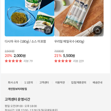
다시마 국수 (180g) / 소스 미포함
우리밀 메밀국수 (400g)
2,500원
7,000원
20%
2,000
21%
5,500
원
원
별
리뷰 79
별
리뷰 229
점
점
회사 소개
1:1문의
고객센터
이용약관
입점/제휴문의
배송안내
개인정보처리방침
고객센터 운영시간
평일: 오전 09:00 - 오후 18:00
점심시간 : 오후 12:00 - 13:30 (토/일/공휴일 휴무)