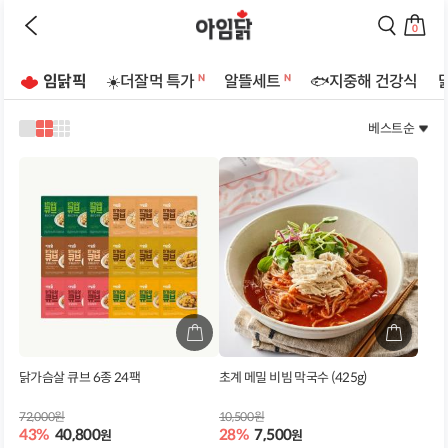
바로가기
이
검
전
색
0
페
페
장
이
이
바
지
지
임닭픽
☀️더잘먹 특가
알뜰세트
🐟지중해 건강식
구
로
로
상
니
이
이
로
동
동
베스트순
품
1
2
3
이
하
하
리
열
열
열
동
기
기
로
로
로
스
하
보
보
보
트
기
기
기
기
페
이
지
닭가슴살 큐브 6종 24팩
초계 메밀 비빔 막국수 (425g)
72,000원
10,500원
43%
40,800
28%
7,500
원
원