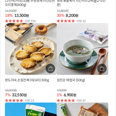
[고단백/저당]10無 무항생제 더건강한
생생 동물복지 치킨카츠(390g/2~3인
오리훈제(400g)
분)
16,500원
11,800원
18%
13,500
30%
8,200
원
원
별
리뷰 550
별
리뷰 43
점
점
완도자숙 손질전복 (대/6미) 300g
섬진강 재첩국 (500g)
35,000원
7,000원
7%
32,550
1%
6,900
원
원
별
리뷰 23
별
리뷰 47
점
점