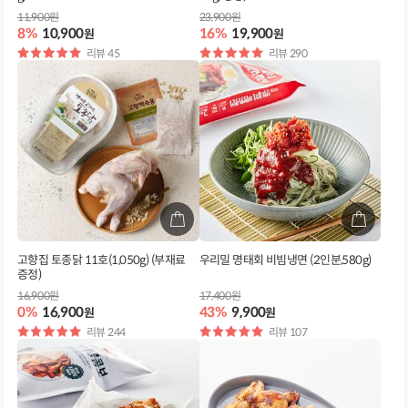
11,900원
23,900원
8%
10,900
16%
19,900
원
원
별
리뷰 45
별
리뷰 290
점
점
고향집 토종닭 11호(1,050g) (부재료
우리밀 명태회 비빔냉면 (2인분,580g)
증정)
16,900원
17,400원
0%
16,900
43%
9,900
원
원
별
리뷰 244
별
리뷰 107
점
점