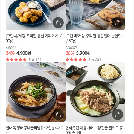
[고단백/저당]우리밀 통살 가라아게 (3
[고단백/저당]우리밀 통살텐더 순한맛
00g)
(350g)
6,500원
8,000원
24%
4,900
26%
5,900
원
원
별
리뷰 124
별
리뷰 331
점
점
현대옥 황태콩나물국밥(1~2인분/460
한식곳간 아롱사태 보양전골 밀키트 (7
g)
00g/냉장)