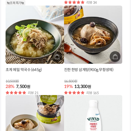
별
리뷰 34
🐔초복 특가🐔
점
초계 메밀 막국수 (645g)
진한 한방 삼계탕(900g.무항생제)
10,500원
16,500원
28%
7,500
19%
13,300
원
원
별
리뷰 21
별
리뷰 165
점
점