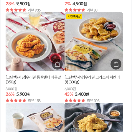
28%
9,900
7%
4,900
원
원
별
리뷰 936
별
리뷰 88
점
점
치킨 특가🍗
[고단백/저당]우리밀 통살텐더 매운맛
[고단백/저당]우리밀 크리스피 치킨너
(350g)
겟 (300g)
8,000원
6,000원
26%
5,900
43%
3,400
원
원
별
리뷰 158
별
리뷰 303
점
점