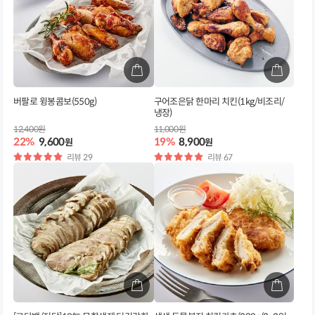
버팔로 윙봉콤보(550g)
구어조은닭 한마리 치킨(1kg/비조리/
냉장)
12,400원
11,000원
22%
9,600
19%
8,900
원
원
별
리뷰 29
별
리뷰 67
점
점