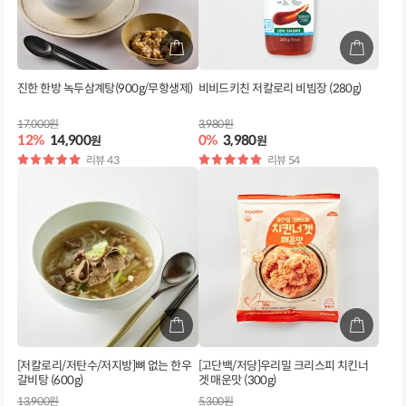
진한 한방 녹두삼계탕(900g/무항생제)
비비드키친 저칼로리 비빔장 (280g)
17,000원
3,980원
12%
14,900
0%
3,980
원
원
별
리뷰 43
별
리뷰 54
점
점
[저칼로리/저탄수/저지방]뼈 없는 한우
[고단백/저당]우리밀 크리스피 치킨너
갈비탕 (600g)
겟 매운맛 (300g)
13,900원
5,300원