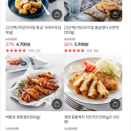
[고단백/저당]우리밀 통살 가라아게 (3
[고단백/저당]우리밀 통살텐더 순한맛
00g)
(350g)
6,500원
8,000원
27%
4,700
26%
5,900
원
원
별
리뷰 130
별
리뷰 342
점
점
버팔로 윙봉콤보(550g)
생생 동물복지 치킨카츠(390g/2~3인
분)
12,400원
11,800원