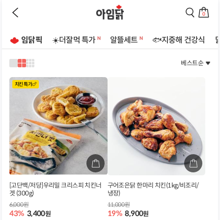
바로가기
이
검
전
색
0
페
페
장
이
이
바
지
지
임닭픽
☀️더잘먹 특가
알뜰세트
🐟지중해 건강식
구
로
로
상
니
이
이
로
동
동
베스트순
품
1
2
3
이
하
하
리
열
열
열
동
기
기
로
로
로
스
치킨 특가🍗
하
보
보
보
트
기
기
기
기
페
이
지
[고단백/저당]우리밀 크리스피 치킨너
구어조은닭 한마리 치킨(1kg/비조리/
겟 (300g)
냉장)
6,000원
11,000원
43%
3,400
19%
8,900
원
원