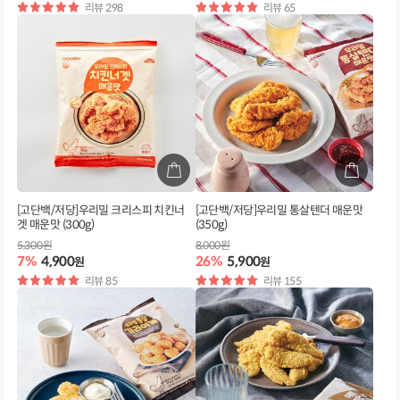
별
리뷰 298
별
리뷰 65
점
점
[고단백/저당]우리밀 크리스피 치킨너
[고단백/저당]우리밀 통살텐더 매운맛
겟 매운맛 (300g)
(350g)
5,300원
8,000원
7%
4,900
26%
5,900
원
원
별
리뷰 85
별
리뷰 155
점
점