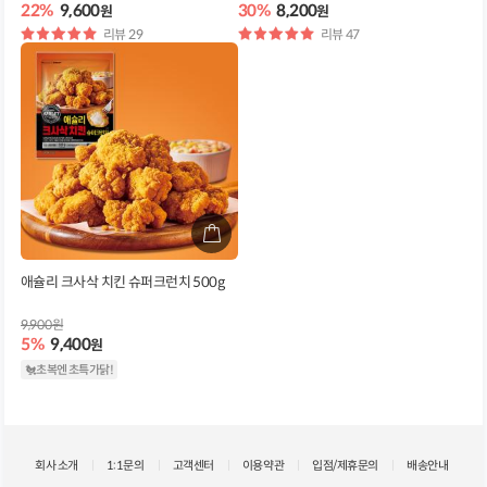
22%
9,600
30%
8,200
원
원
별
리뷰 29
별
리뷰 47
점
점
애슐리 크사삭 치킨 슈퍼크런치 500g
9,900원
5%
9,400
원
🐔초복엔 초특가닭!
회사 소개
1:1문의
고객센터
이용약관
입점/제휴문의
배송안내